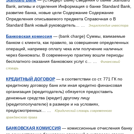
Standard Bank
— (Стэндерт Банк) Сведения о банке Standard
Bank, активы и отделения Информация о банке Standard Bank,
развитие банка, новые цели Содержание Содержание
Определения описываемого предмета Справочная о В
Standard Bank новый руководитель… …
Энциклопедия инвестора
Банковская комиссия
— (bank charge) Суммы, взимаемые
банком с клиента, как правило, за совершение определенных
операций, например оплату чека или получение наличных
через банкоматы. В современную практику вошли периоды
бесплатного оказания банковских услуг с… …
Финансовый
словарь
КРЕДИТНЫЙ ДОГОВОР
— в соответствии со ст. 771 ГК по
кредитному договору банк или иная кредитно финансовая
организация (кредитодатель) обязуется предоставить
денежные средства (кредит) другому лицу
(кредитополучателю) в размере и на условиях,
предусмотренных… …
Юридический словарь современного
гражданского права
БАНКОВСКАЯ КОМИССИЯ
— комиссионные отчисления банку